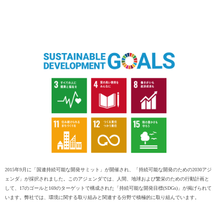
2015年9月に「国連持続可能な開発サミット」が開催され、「持続可能な開発のための2030アジ
ェンダ」が採択されました。このアジェンダでは、人間、地球および繁栄のための行動計画と
して、17のゴールと169のターゲットで構成された「持続可能な開発目標(SDGs)」が掲げられて
います。弊社では、環境に関する取り組みと関連する分野で積極的に取り組んでいます。